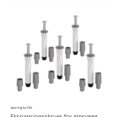
Sparring by Elfa
Ekspansjonsskruer for gipsvegg