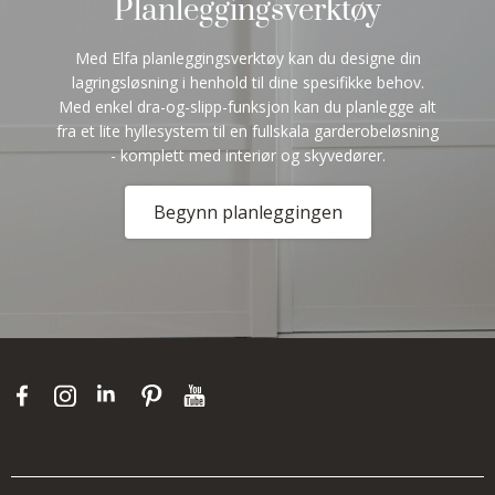
Planleggingsverktøy
Med Elfa planleggingsverktøy kan du designe din
lagringsløsning i henhold til dine spesifikke behov.
Med enkel dra-og-slipp-funksjon kan du planlegge alt
fra et lite hyllesystem til en fullskala garderobeløsning
- komplett med interiør og skyvedører.
Begynn planleggingen