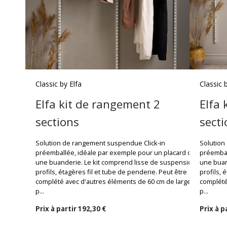
Classic by Elfa
Classic 
Elfa kit de rangement 2
Elfa 
sections
secti
Solution de rangement suspendue Click-in
Solution
préemballée, idéale par exemple pour un placard ou
préembal
une buanderie. Le kit comprend lisse de suspension,
une buan
profils, étagères fil et tube de penderie. Peut être
profils, 
complété avec d'autres éléments de 60 cm de largeur
complété
p...
p...
Prix ​​à partir
192,30 €
Prix ​​à 