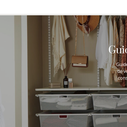
Guid
Guide
de v
cons