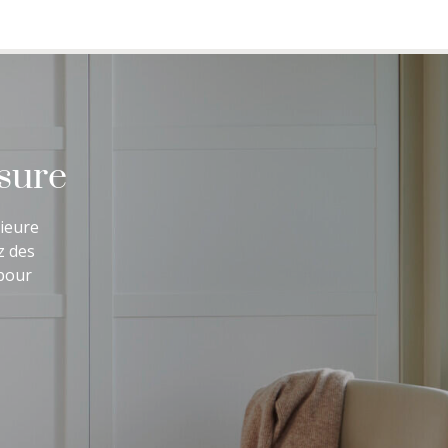
esure
rieure
z des
 pour