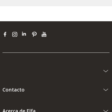
Estante de mel. Click60x50 bla
Número de artículo:
4300375
Cantidad:
2
Precio/unidad:
51,10 €
Total:
102,20 €
Panel 60x38 cm bl
Número de artículo:
478310
Cantidad:
1
Precio/unidad:
48,00 €
Total:
48,00 €
Caja alta para pane Transp
Número de artículo:
474830
Contacto
Cantidad:
2
Precio/unidad:
4,60 €
Total:
9,20 €
Acerca de Elfa