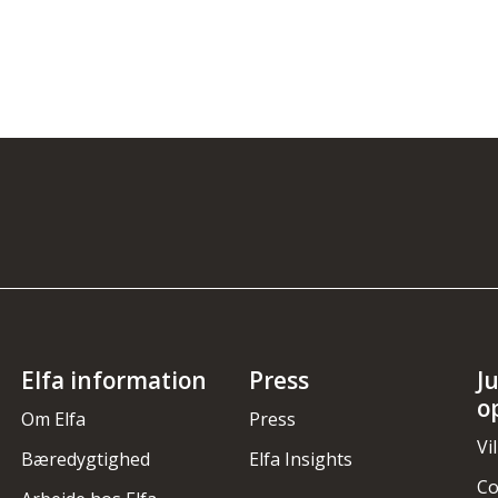
Elfa information
Press
J
o
Om Elfa
Press
Vi
Bæredygtighed
Elfa Insights
Co