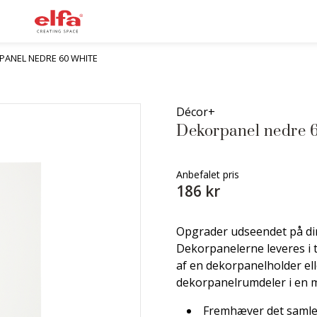
PANEL NEDRE 60 WHITE
Décor+
Dekorpanel nedre 
Anbefalet pris
186 kr
Opgrader udseendet på din
Dekorpanelerne leveres i t
af en dekorpanelholder el
dekorpanelrumdeler i en m
Fremhæver det samle