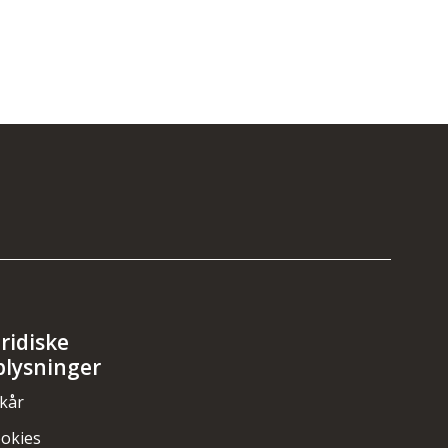
uridiske
plysninger
lkår
okies