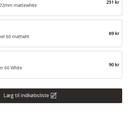
251 kr
172mm mattewhite
69 kr
nel 60 mattwht
90 kr
er 60 White
Læg til indkøbsliste